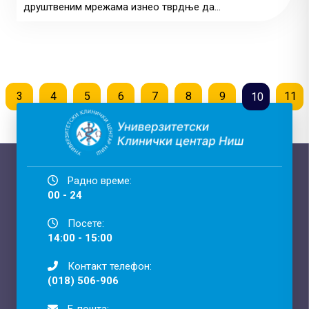
друштвеним мрежама изнео тврдње да...
3
4
5
6
7
8
9
11
10
Радно време:
00 - 24
Посете:
14:00 - 15:00
Контакт телефон:
(018) 506-906
Е-пошта: