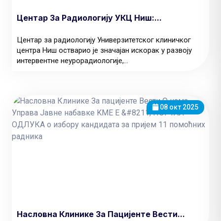
Центар За Радиологију УКЦ Ниш:...
Центар за радиологију Универзитетског клиничког
центра Ниш остварио је значајан искорак у развоју
интервентне неурорадиологије,...
08 окт 2025
Насловна Клинике За Пацијенте Вести...