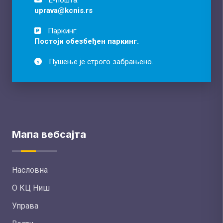
uprava@kcnis.rs
Паркинг:
Постоји обезбеђен паркинг.
Пушење је строго забрањено.
Мапа вебсајта
Насловна
О КЦ Ниш
Управа