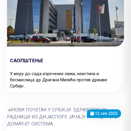
САОПШТЕЊЕ
У мору до сада изречених лажи, неистина и
бесмислица др Драгана Милића против државе
Србије...
12 сеп 2025