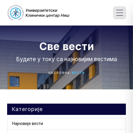
Skip
to
content
Све вести
Будите у току са најновијим вестима
НАСЛОВНА
/
ВЕСТИ
Категорије
Најновије вести