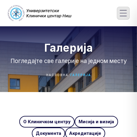
Skip
to
content
Галерија
Погледајте све галерије на једном месту
НАСЛОВНА
/
ГАЛЕРИЈА
О Клиничком центру
Мисија и визија
Документа
Акредитације