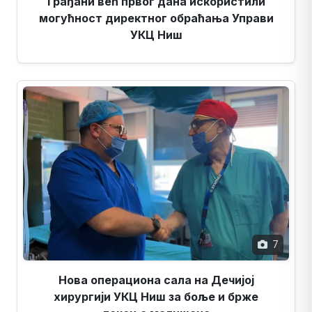
Грађани већ првог дана искористили
могућност директног обраћања Управи
УКЦ Ниш
7
Нова операциона сала на Дечијој
хирургији УКЦ Ниш за боље и брже