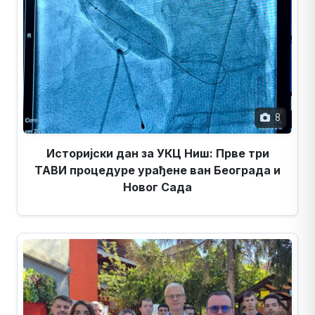
8
Историјски дан за УКЦ Ниш: Прве три
ТАВИ процедуре урађене ван Београда и
Новог Сада