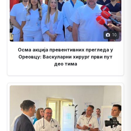
10
Осма акција превентивних прегледа у
Ореовцу: Васкуларни хирург први пут
део тима