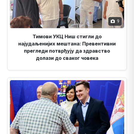
9
Тимови УКЦ Ниш стигли до
најудаљенијих мештана: Превентивни
прегледи потврђују да здравство
долази до сваког човека