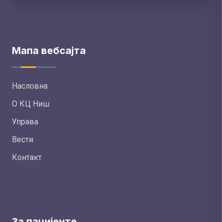
Мапа вебсајта
Насловна
О КЦ Ниш
Управа
Вести
Контакт
За пацијенте