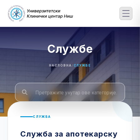
Skip
to
content
Службе
НАСЛОВНА
/
СЛУЖБЕ
СЛУЖБА
Служба за апотекарску