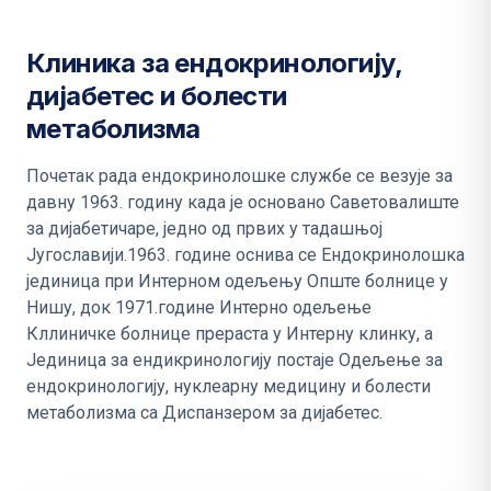
Клиника за ендокринологију,
дијабетес и болести
метаболизма
Почетак рада ендокринолошке службе се везује за
давну 1963. годину када је основано Саветовалиште
за дијабетичаре, једно од првих у тадашњој
Југославији.1963. године оснива се Ендокринолошка
јединица при Интерном одељењу Опште болнице у
Нишу, док 1971.године Интерно одељење
Кллиничке болнице прераста у Интерну клинку, а
Јединица за ендикринологију постаје Одељење за
ендокринологију, нуклеарну медицину и болести
метаболизма са Диспанзером за дијабетес.