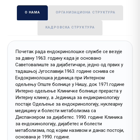
О НАМА
ОРГАНИЗАЦИОНА СТРУКТУРА
КАДРОВСКА СТРУКТУРА
Почетак рада ендокринолошке службе се везује
за давну 1963. годину када је основано
Саветовалиште за дијабетичаре, једно од првих у
тадашњој Југославији.1963. године оснива се
Ендокринолошка јединица при Интерном
одељењу Опште болнице у Нишу, док 1971.године
Интерно одељење Клиничке болнице прераста у
Интерну клинку, а Јединица за ендикринологију
постаје Одељење за ендокринологију, нуклеарну
медицину и болести метаболизма са
Диспанзером за дијабетес. 1990. године Клиника
за ендокинологију, дијабетес и болести
метаболизма, под којим називом и данас постоји,
основана је 1990. године.