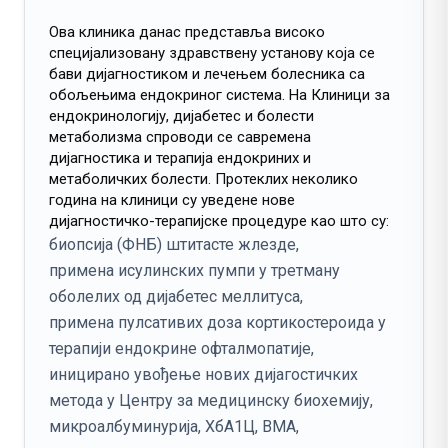
Ова клиника данас представља високо
специјализовану здравствену установу која се
бави дијагностиком и лечењем болесника са
обољењима ендокриног система. На Клиници за
ендокринологију, дијабетес и болести
метаболизма спроводи се савремена
дијагностика и терапија ендокриних и
метаболичких болести. Протеклих неколико
година на клиници су уведене нове
дијагностичко-терапијске процедуре као што су:
биопсија (ФНБ) штитасте жлезде,
примена исулинских пумпи у третману
оболелих од дијабетес меллитуса,
примена пулсативих доза кортикостероида у
терапији ендокрине офталмопатије,
иницирано увођење нових дијагостичких
метода у Центру за медицинску биохемију,
микроалбуминурија, ХбА1Ц, ВМА,