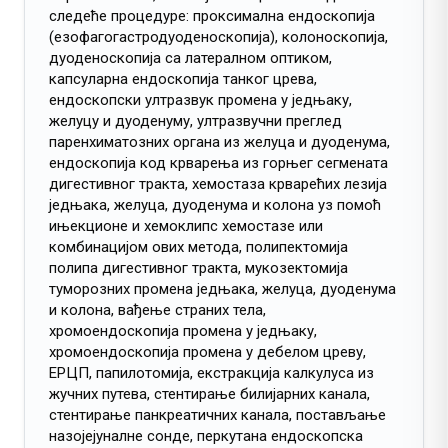
следеће процедуре: проксимална ендоскопија
(езофагогастродуоденоскопија), колоноскопија,
дуоденоскопија са латералном оптиком,
капсуларна ендоскопија танког црева,
ендоскопски ултразвук промена у једњаку,
желуцу и дуоденуму, ултразвучни преглед
паренхиматозних органа из желуца и дуоденума,
ендоскопија код крварења из горњег сегмената
дигестивног тракта, хемостаза крварећих лезија
једњака, желуца, дуоденума и колона уз помоћ
ињекционе и хемоклипс хемостазе или
комбинацијом ових метода, полипектомија
полипа дигестивног тракта, мукозектомија
туморозних промена једњака, желуца, дуоденума
и колона, вађење страних тела,
хромоендоскопија промена у једњаку,
хромоендоскопија промена у дебелом цреву,
ЕРЦП, папилотомија, екстракција калкулуса из
жучних путева, стентирање билијарних канала,
стентирање панкреатичних канала, постављање
назојејуналне сонде, перкутана ендоскопска