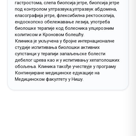
гастростома, слепа биопсија јетре, биопсија јетре
под контролом ултразвука,ултразвук абдомена,
еласографија јетре, флексибилна ректоскопија,
ендоскопско обележавање лезија, употреба
биолошке терапије код болесника улцерозним
колитисом и Кроновом болешћу.
Клиника је укључена у бројне интернационалне
студије испитивања биолошки активних
супстанци у терапији запаљењске болести
дебелог црева као и у испитивању хепатолошких
обољења. Клиника такође учествује у програму
Континуиране медицинске едукације на
Медицинском факултету у Нишу.