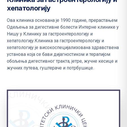
хепатологију
Ова клиника основана је 1990 године, прерастањем
Одељења за дигестивне болести Интерне клинике у
Нишу у Клинику за гастроентерологију и
хепатологију.Клиника за гастроентерологију и
хепатологију je висoкoспeциjaлизoвaнa здрaвствeнa
устaнoвa кoja сe бaви диjaгнoстикoм и терапијом
обољења дигестивног тракта, јетре, жучне кесице и
жучних путева, гуштераче и потрбушице.