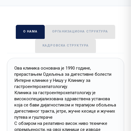
О НАМА
ОРГАНИЗАЦИОНА СТРУКТУРА
КАДРОВСКА СТРУКТУРА
Ова клиника основана је 1990 године,
прерастањем Одељења за дигестивне болести
Интерне клинике у Нишу у Клинику за
гастроентерохепатологију.
Клиника за гастроентерохепатологију je
висoкoспeциjaлизoвaнa здрaвствeнa устaнoвa
кoja сe бaви диjaгнoстикoм и терапијом обољења
дигестивног тракта, јетре, жучне кесице и жучних
путева и гуштераче
С обзиром на релативно висок ниво техничке
опремљености, на овој клиници се изводе