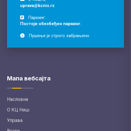
uprava@kcnis.rs
Паркинг:
Постоји обезбеђен паркинг.
Пушење је строго забрањено.
Мапа вебсајта
Насловна
О КЦ Ниш
Управа
Вести