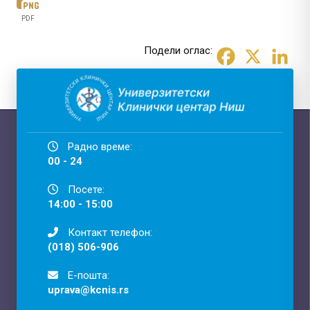
PDF
Подели оглас:
Радно време:
00 - 24
Посете:
14:00 - 15:00
Контакт телефон:
(018) 506-906
Е-пошта:
uprava@kcnis.rs