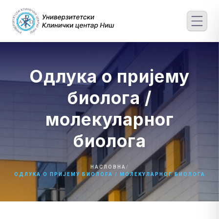
Skip
to
content
Одлука о пријему
биолога /
молекуларног
биолога
НАСЛОВНА
/
ОДЛУКА О ПРИЈЕМУ БИОЛОГА / МОЛЕКУЛАРНОГ БИОЛОГА