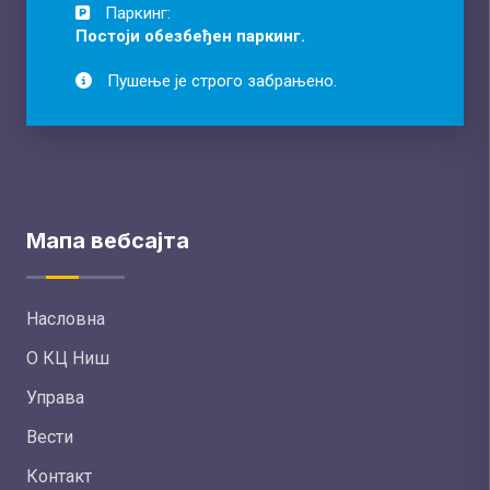
Паркинг:
Постоји обезбеђен паркинг.
Пушење је строго забрањено.
Мапа вебсајта
Насловна
О КЦ Ниш
Управа
Вести
Контакт