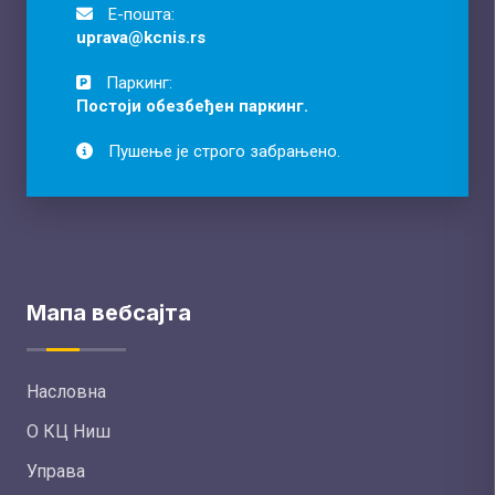
Е-пошта:
uprava@kcnis.rs
Паркинг:
Постоји обезбеђен паркинг.
Пушење је строго забрањено.
Мапа вебсајта
Насловна
О КЦ Ниш
Управа