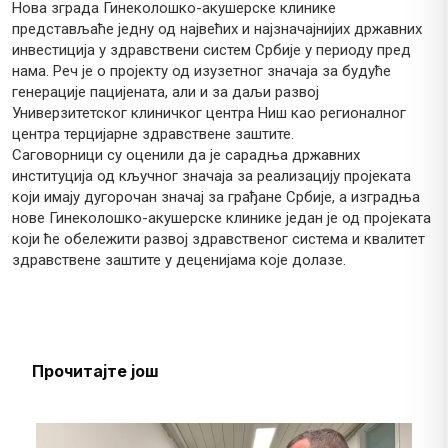
Нова зграда Гинеколошко-акушерске клинике
представљаће једну од највећих и најзначајнијих државних
инвестиција у здравствени систем Србије у периоду пред
нама. Реч је о пројекту од изузетног значаја за будуће
генерације пацијената, али и за даљи развој
Универзитетског клиничког центра Ниш као регионалног
центра терцијарне здравствене заштите.
Саговорници су оценили да је сарадња државних
институција од кључног значаја за реализацију пројеката
који имају дугорочан значај за грађане Србије, а изградња
нове Гинеколошко-акушерске клинике један је од пројеката
који ће обележити развој здравственог система и квалитет
здравствене заштите у деценијама које долазе.
Прочитајте још