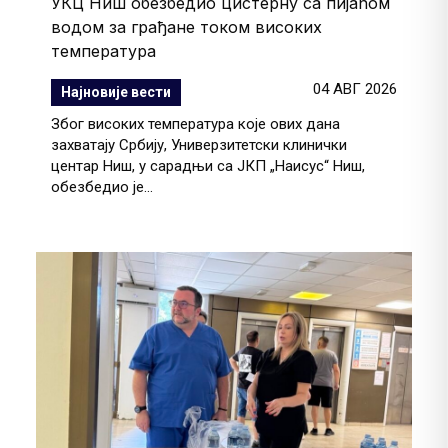
УКЦ Ниш обезбедио цистерну са пијаћом
водом за грађане током високих
температура
04 АВГ 2026
Најновије вести
Због високих температура које ових дана
захватају Србију, Универзитетски клинички
центар Ниш, у сарадњи са ЈКП „Наисус“ Ниш,
обезбедио је...