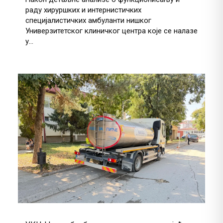
раду хируршких и интернистичких
специјалистичких амбуланти нишког
Универзитетског клиничког центра које се налазе
у...