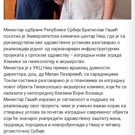
Министар одбране Републике Србије Братислав Гашић
посетио је Универзитетски клинички центар Ниш, где је са
руководством ове здравствене установе разговарао о
реализацији једног од најзначајнијих инфраструктурних
пројеката у српском здравству – изградњи нове зграде
Клинике за гинекологију и акушерство.
Министра је у УКЦ Ниш примио вршилац дужности
директора, доц. др Милан Лазаревић, са сарадницима.
Током састанка разговарано је о плановима за изградњу
новог објекта Гинеколошко-акушерске клинике, који ће се
налазити у непосредној близини Војне болнице.
Министар Гашић изразио је сагласност и подршку за
реализацију овог пројекта, чиме је учињен важан корак ка
стварању услова за почетак изградње савременог објекта
који ће значајно унапредити здравствену заштиту жена,
трудница, породиља и новорођенчади у Нишу и читавој
југоисточној Србији.