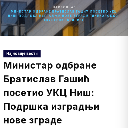
НАСЛОВНА
/
МИНИСТАР ОДБРАНЕ БРАТИСЛАВ ГАШИЋ ПОСЕТИО УКЦ
НИШ: ПОДРШКА ИЗГРАДЊИ НОВЕ ЗГРАДЕ ГИНЕКОЛОШКО-
АКУШЕРСКЕ КЛИНИКЕ
Најновије вести
Министар одбране
Братислав Гашић
посетио УКЦ Ниш:
Подршка изградњи
нове зграде