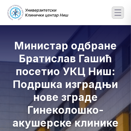
Skip
to
content
Министар одбране
Братислав Гашић
посетио УКЦ Ниш:
Подршка изградњи
нове зграде
Гинеколошко-
акушерске клинике