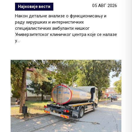
05 АВГ 2026
Најновије вести
Након детаљне анализе о функционисању и
раду хируршких и интернистичких
специјалистичких амбуланти нишког
Универзитетског клиничког центра које се налазе
у...