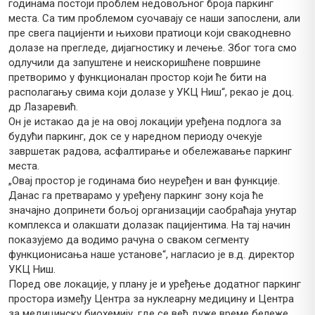
годинама постоји проблем недовољног броја паркинг
места. Са тим проблемом суочавају се наши запослени, али
пре свега пацијенти и њихови пратиоци који свакодневно
долазе на прегледе, дијагностику и лечење. Због тога смо
одлучили да запуштене и неискоришћене површине
претворимо у функционалан простор који ће бити на
располагању свима који долазе у УКЦ Ниш“, рекао је доц.
др Лазаревић.
Он је истакао да је на овој локацији уређена подлога за
будући паркинг, док се у наредном периоду очекује
завршетак радова, асфалтирање и обележавање паркинг
места.
„Овај простор је годинама био неуређен и ван функције.
Данас га претварамо у уређену паркинг зону која ће
значајно допринети бољој организацији саобраћаја унутар
комплекса и олакшати долазак пацијентима. На тај начин
показујемо да водимо рачуна о сваком сегменту
функционисања наше установе“, нагласио је в.д. директор
УКЦ Ниш.
Поред ове локације, у плану је и уређење додатног паркинг
простора између Центра за нуклеарну медицину и Центра
за медицинску биохемију, где се већ дуже време бележе