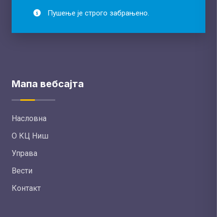
Пушење је строго забрањено.
Мапа вебсајта
Насловна
О КЦ Ниш
Управа
Вести
Контакт