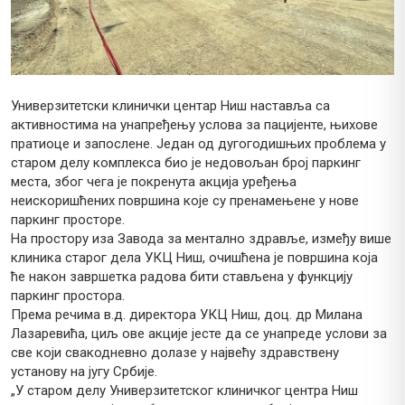
Универзитетски клинички центар Ниш наставља са
активностима на унапређењу услова за пацијенте, њихове
пратиоце и запослене. Један од дугогодишњих проблема у
старом делу комплекса био је недовољан број паркинг
места, због чега је покренута акција уређења
неискоришћених површина које су пренамењене у нове
паркинг просторе.
На простору иза Завода за ментално здравље, између више
клиника старог дела УКЦ Ниш, очишћена је површина која
ће након завршетка радова бити стављена у функцију
паркинг простора.
Према речима в.д. директора УКЦ Ниш, доц. др Милана
Лазаревића, циљ ове акције јесте да се унапреде услови за
све који свакодневно долазе у највећу здравствену
установу на југу Србије.
„У старом делу Универзитетског клиничког центра Ниш