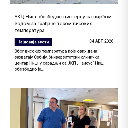
УКЦ Ниш обезбедио цистерну са пијаћом
водом за грађане током високих
температура
04 АВГ 2026
Најновије вести
Због високих температура које ових дана
захватају Србију, Универзитетски клинички
центар Ниш, у сарадњи са ЈКП „Наисус“ Ниш,
обезбедио је...