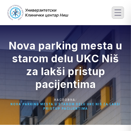
Skip
to
content
Nova parking mesta u
starom delu UKC Niš
za lakši pristup
pacijentima
НАСЛОВНА
/
NOVA PARKING MESTA U STAROM DELU UKC NIŠ ZA LAKŠI
PRISTUP PACIJENTIMA