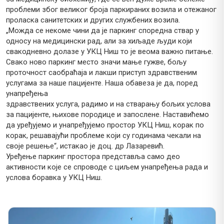
проблеми због великог броја паркираних возила и отежаног
проласка санитетских и других службених возила.
„Можда се некоме чини да је паркинг споредна ствар у
односу на медицински рад, али за хиљаде људи који
свакодневно долазе у УКЦ Ниш то је веома важно питање.
Свако ново паркинг место значи мање гужве, бољу
проточност саобраћаја и лакши приступ здравственим
услугама за наше пацијенте. Наша обавеза је да, поред
унапређења
здравствених услуга, радимо и на стварању бољих услова
за пацијенте, њихове породице и запослене. Наставићемо
да уређујемо и унапређујемо простор УКЦ Ниш, корак по
корак, решавајући проблеме који су годинама чекали на
своје решење“, истакао је доц. др Лазаревић.
Уређење паркинг простора представља само део
активности које се спроводе с циљем унапређења рада и
услова боравка у УКЦ Ниш.