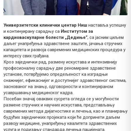
Универзитетски клинички центар Ниш
наставља успешну
и континуирану сарадњу са
Институтом за
кардиоваскуларне болести „Дедиње“
, са јасним циљем
даљег унапређења здравствене заштите, јачања стручних
капацитета и развоја савремених медицинских процедура у
интересу свих грађана.
Кроз заједнички рад, размену искустава и интензивнију
професионалну сарадњу две реномиране здравствене
установе, потврђујемо опредељеност ка изградњи
снажнијег, ефикаснијег и доступнијег здравственог система,
заснованог на знању, одговорности и континуираном
усавршавању медицинског кадра.
Посебан значај оваквих сусрета огледа се у могућности
размене стручних и научних искустава, представљању
савремених метода дијагностике и лечења, као и планирању
будућих заједничких пројеката који ће допринети даљем
развоју медицине, унапређењу квалитета здравствених
услуга и подизању стандарда лечења пацијената.