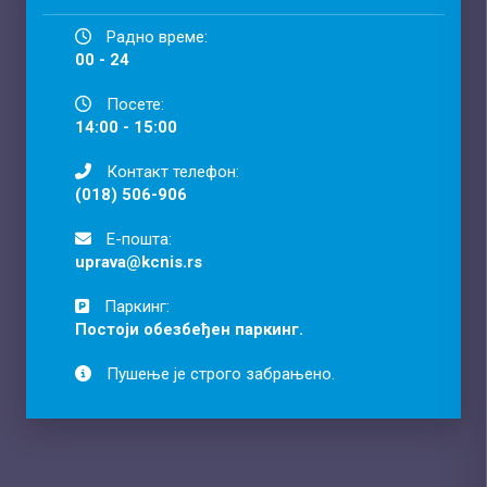
Радно време:
00 - 24
Посете:
14:00 - 15:00
Контакт телефон:
(018) 506-906
Е-пошта:
uprava@kcnis.rs
Паркинг:
Постоји обезбеђен паркинг.
Пушење је строго забрањено.