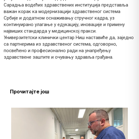
Сарадња водећих здравствених институција представља
важан корак ка модернизацији здравственог система
Србије и додатном оснаживању стручног кадра, уз
континуирано улагање у едукацију, иновације и примену
највиших стандарда у медицинској пракси.
Универзитетски клинички центар Ниш наставиће да, заједно
са партнерима из здравственог система, одговорно,
посвећено и професионално ради на унапређењу
здравствене заштите и очувању здравља грађана.
Прочитајте још