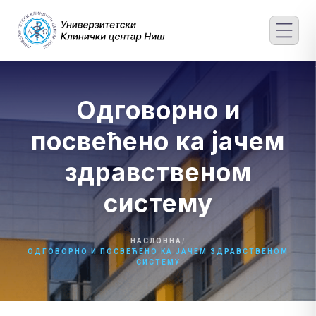
Skip
to
content
Одговорно и
посвећено ка јачем
здравственом
систему
НАСЛОВНА
/
ОДГОВОРНО И ПОСВЕЋЕНО КА ЈАЧЕМ ЗДРАВСТВЕНОМ
СИСТЕМУ