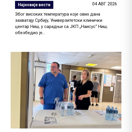
04 АВГ 2026
Најновије вести
Због високих температура које ових дана
захватају Србију, Универзитетски клинички
центар Ниш, у сарадњи са ЈКП „Наисус“ Ниш,
обезбедио је...