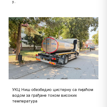
у...
УКЦ Ниш обезбедио цистерну са пијаћом
водом за грађане током високих
температура