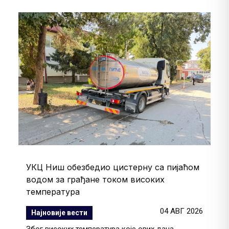
УКЦ Ниш обезбедио цистерну са пијаћом
водом за грађане током високих
температура
04 АВГ 2026
Најновије вести
Због високих температура које ових дана