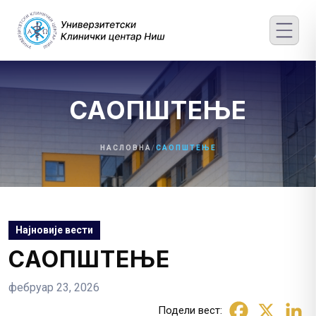
Skip
to
content
САОПШТЕЊЕ
НАСЛОВНА
/
САОПШТЕЊЕ
Најновије вести
САОПШТЕЊЕ
фебруар 23, 2026
Подели вест: