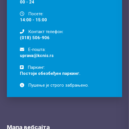
00 - 24
Посете:
14:00 - 15:00
Контакт телефон:
(018) 506-906
Е-пошта:
uprava@kcnis.rs
Паркинг:
Постоји обезбеђен паркинг.
Пушење је строго забрањено.
Мапа вебсајта