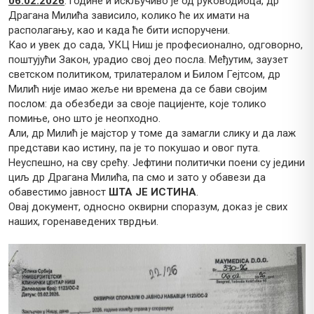
06.02.2026
. године и искључиво је од руководиоца, др
Драгана Милића зависило, колико ће их имати на
располагању, као и када ће бити испоручени.
Као и увек до сада, УКЦ Ниш је професионално, одговорно,
поштујући Закон, урадио свој део посла. Међутим, заузет
светском политиком, трилатералом и Билом Гејтсом, др
Милић није имао жеље ни времена да се бави својим
послом: да обезбеди за своје пацијенте, које толико
помиње, оно што је неопходно.
Али, др Милић је мајстор у томе да замагли слику и да лаж
представи као истину, па је то покушао и овог пута.
Неуспешно, на сву срећу. Јефтини политички поени су једини
циљ др Драгана Милића, па смо и зато у обавези да
обавестимо јавност
ШТА ЈЕ ИСТИНА
.
Овај документ, односно оквирни споразум, доказ је свих
наших, горенаведених тврдњи.