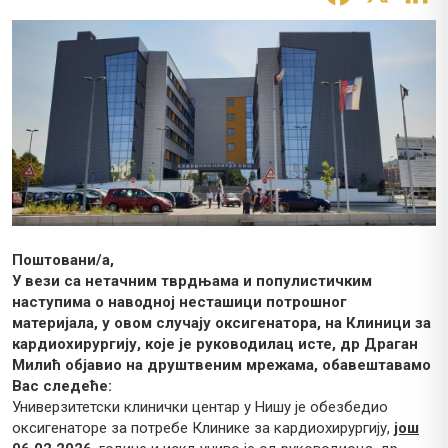
Поштовани/а,
У вези са нетачним тврдњама и популистичким
наступима о наводној несташици потрошног
материјала, у овом случају оксигенатора, на Клиници за
кардиохирургију, које је руководилац исте, др Драган
Милић објавио на друштвеним мрежама, обавештавамо
Вас следеће:
Универзитетски клинички центар у Нишу је обезбедио
оксигенаторе за потребе Клинике за кардиохирургију,
још