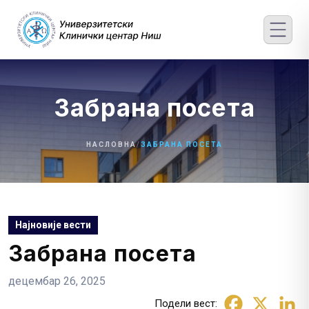
Skip
to
content
Забрана посета
НАСЛОВНА
/
ЗАБРАНА ПОСЕТА
Најновије вести
Забрана посета
децембар 26, 2025
Подели вест: