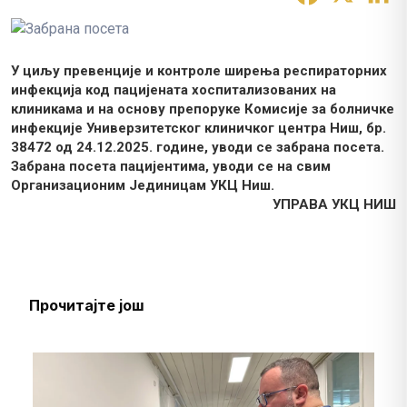
У циљу превенције и контроле ширења респираторних
инфекцијa код пацијенaта хоспитализованих на
клиникама и на основу препоруке Комисије за болничке
инфекције Универзитетског клиничког центра Ниш, бр.
38472 од 24.12.2025. године, уводи се забрана посета.
Забрана посета пацијентима, уводи се на свим
Oрганизационим Jединицам УКЦ Ниш.
УПРАВА УКЦ НИШ
Прочитајте још