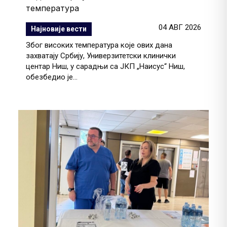
температура
04 АВГ 2026
Најновије вести
Због високих температура које ових дана
захватају Србију, Универзитетски клинички
центар Ниш, у сарадњи са ЈКП „Наисус“ Ниш,
обезбедио је...