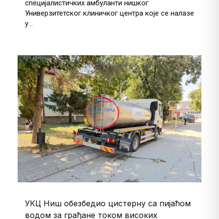
специјалистичких амбуланти нишког
Универзитетског клиничког центра које се налазе
у...
УКЦ Ниш обезбедио цистерну са пијаћом
водом за грађане током високих